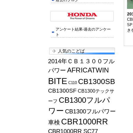
20
CB
SP
アンケート結果-過去のアンケー
き
ト
人気のこどば
2014年ＣＢ１３００フル
AFRICATWIN
パワー
BITE
CB1300SB
C110
CB1300SF
CB1300テックサ
CB1300フルパ
ーフ
ワー
CB1300フルパワー
CBR1000RR
車検
CBR1000RR SC77