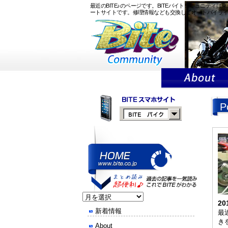
最近のBITE♪のページです。BITEバイトコミュニテ
ートサイトです。修理情報なども交換してオートバイラ
P
20
新着情報
最近
き
About