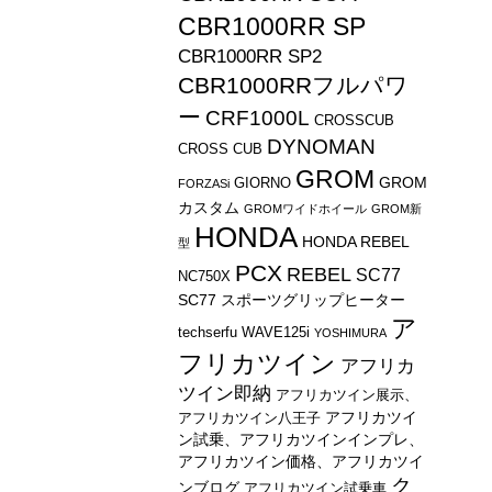
CBR1000RR SP
CBR1000RR SP2
CBR1000RRフルパワ
ー
CRF1000L
CROSSCUB
DYNOMAN
CROSS CUB
GROM
GROM
GIORNO
FORZASi
カスタム
GROMワイドホイール
GROM新
HONDA
HONDA REBEL
型
PCX
REBEL
SC77
NC750X
SC77 スポーツグリップヒーター
ア
techserfu
WAVE125i
YOSHIMURA
フリカツイン
アフリカ
ツイン即納
アフリカツイン展示、
アフリカツイ
アフリカツイン八王子
ン試乗、アフリカツインインプレ、
アフリカツイン価格、アフリカツイ
ク
ンブログ
アフリカツイン試乗車