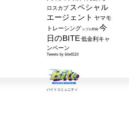
スペシャル
ロスカブ
エージェント
ヤマモ
今
トレーシング
レブル即納
日のBITE
低金利キャ
ンペーン
Tweets by bite8110
バイトコミュニティ