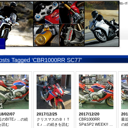
ィは東京都内八王子市付近のホンダバイク・スクーターのミーティング、ツーリングイベント告知レポ
イフを楽しみましょう。
osts Tagged ‘CBR1000RR SC77’
18/02/07
2017/12/25
2017/12/20
201
のBITE♪ ...の続
クリスマスのＢＩＴ
CBR1000RR
最近
を読む
Ｅ♪ ...の続きを読む
SP&SP2 WEEK!! ...
の