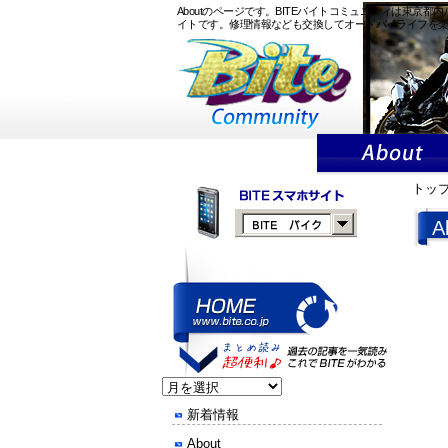
Aboutのページです。BITEバイトコミュニティは東
イトです。修理情報なども交換してオートバイライフを
トッ
A
新着情報
About