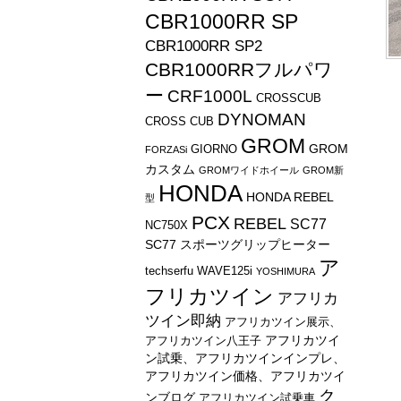
CBR1000RR SP
CBR1000RR SP2
CBR1000RRフルパワ
ー
CRF1000L
CROSSCUB
DYNOMAN
CROSS CUB
GROM
GROM
GIORNO
FORZASi
カスタム
GROMワイドホイール
GROM新
HONDA
HONDA REBEL
型
PCX
REBEL
SC77
NC750X
SC77 スポーツグリップヒーター
ア
techserfu
WAVE125i
YOSHIMURA
フリカツイン
アフリカ
ツイン即納
アフリカツイン展示、
アフリカツイ
アフリカツイン八王子
ン試乗、アフリカツインインプレ、
アフリカツイン価格、アフリカツイ
ク
ンブログ
アフリカツイン試乗車