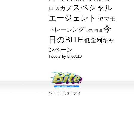
スペシャル
ロスカブ
エージェント
ヤマモ
今
トレーシング
レブル即納
日のBITE
低金利キャ
ンペーン
Tweets by bite8110
バイトコミュニティ