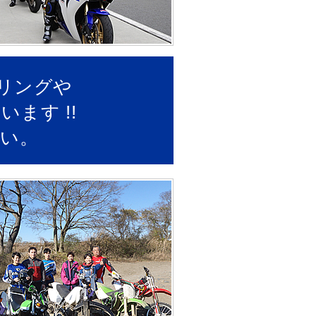
ツーリングや
ます !!
い。