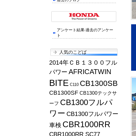
アンケート結果-過去のアンケー
ト
人気のこどば
2014年ＣＢ１３００フル
AFRICATWIN
パワー
BITE
CB1300SB
C110
CB1300SF
CB1300テックサ
CB1300フルパ
ーフ
ワー
CB1300フルパワー
CBR1000RR
車検
CBR1000RR SC77