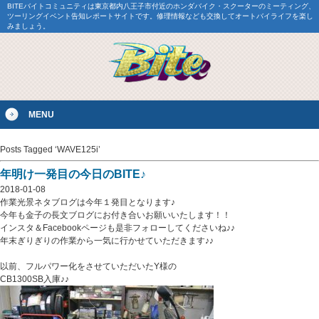
BITEバイトコミュニティは東京都内八王子市付近のホンダバイク・スクーターのミーティング、
ツーリングイベント告知レポートサイトです。修理情報なども交換してオートバイライフを楽し
みましょう。
MENU
Posts Tagged ‘WAVE125i’
年明け一発目の今日のBITE♪
2018-01-08
作業光景ネタブログは今年１発目となります♪
今年も金子の長文ブログにお付き合いお願いいたします！！
インスタ＆Facebookページも是非フォローしてくださいね♪♪
年末ぎりぎりの作業から一気に行かせていただきます♪♪
以前、フルパワー化をさせていただいたY様の
CB1300SB入庫♪♪