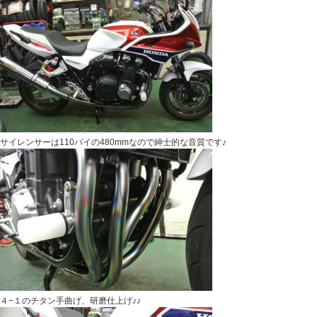
サイレンサーは110パイの480mmなので紳士的な音質です♪
４−１のチタン手曲げ、研磨仕上げ♪♪