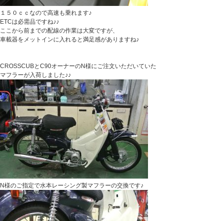
１５０ｃｃなので高速も乗れます♪
ETCは必需品ですね♪♪
ここから前までの配線の作業は大変ですが、
車載器をメットインに入れると満足感がありますね♪
CROSSCUBとC90オーナーのN様にご注文いただいていた
マフラーが入荷しました♪♪
N様のご指定で水本レーシング製マフラーの交換です♪