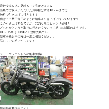
最近安売り店の見積もりを見かけますｗ
当店でご購入いただいたお客様は片道10ｋｍまでは
無料で引き上げに行きます！
僕はここ数日毎日のように納車＆引き上げに行っていますｗ
この引き上げ料金ですが、安売り店はビックリ価格！
どちらかというと取りに行きたくないって感じの対応のようです。
HONDA車はHONDA正規販売店で♪♪
新車を検討中の方は一度ご相談ください。
詳しくご説明いたします！
シャドウファントムの納車整備♪
現在納車整備中です！