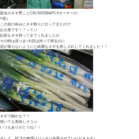
題名のネギ男ことCB1300SB&PCXオーナーの
Y君♪
この前の休みにネギ祭りに行ってきたので
お土産です！！って♪♪
以前もネギ持ってきてくれましたが
その時は泥つき♪今回は持って帰るのに
泥が落ちないようにと綺麗なネギを差し入れしてくれました！！
ネギで鍋かな？？
焼いても美味しそう♪♪
いつもありがとうね！！
そして、PCXの修理はバッチリ作業させていただきます♪