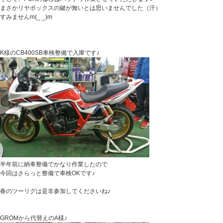
まさかリヤボックスの鍵が無いとは思いませんでした（汗）
すみませんm(_ _)m
K様のCB400SB車検整備で入庫です♪
半年前に納車整備でかなり作業したので
今回はさらっと整備で車検OKです♪
春のツーリグは是非参加してくださいね♪
GROMから代替えのA様♪