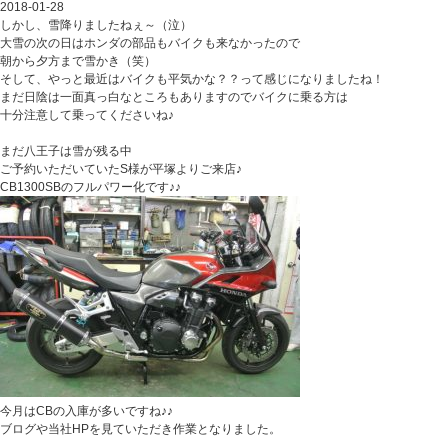
2018-01-28
しかし、雪降りましたねぇ～（泣）
大雪の次の日はホンダの部品もバイクも来なかったので
朝から夕方まで雪かき（笑）
そして、やっと最近はバイクも平気かな？？って感じになりましたね！
まだ日陰は一面真っ白なところもありますのでバイクに乗る方は
十分注意して乗ってくださいね♪
まだ八王子は雪が残る中
ご予約いただいていたS様が平塚よりご来店♪
CB1300SBのフルパワー化です♪♪
今月はCBの入庫が多いですね♪♪
ブログや当社HPを見ていただき作業となりました。