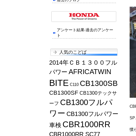
アンケート結果-過去のアンケー
ト
人気のこどば
2014年ＣＢ１３００フル
AFRICATWIN
パワー
BITE
CB1300SB
C110
CB1300SF
CB1300テックサ
CB1300フルパ
ーフ
C
ワー
CB1300フルパワー
S
CBR1000RR
車検
慣
CBR1000RR SC77