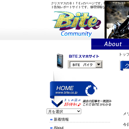
クリスマスのＢＩＴＥ♪のページです。BITEバイトコ
ト告知レポートサイトです。修理情報なども交換してオ
トッ
メ
新着情報
今
About