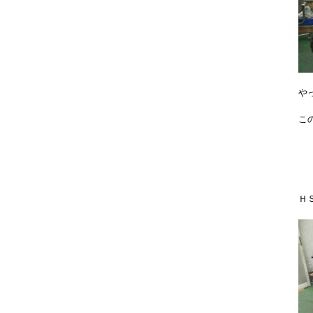
や
こ
ＨＳ