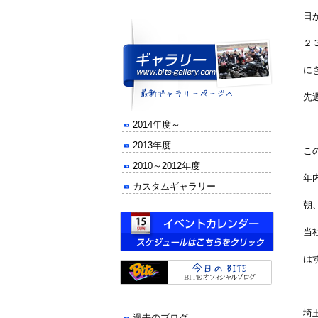
日
２
に
先
2014年度～
2013年度
こ
2010～2012年度
年
カスタムギャラリー
朝
当
は
埼
過去のブログ