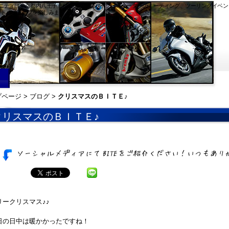
ミュニティは東京都内八王子市付近のホンダバイク・スクーターのミーティング、ツーリングイベン
ートバイライフを楽しみましょう。
プページ
>
ブログ
>
クリスマスのＢＩＴＥ♪
クリスマスのＢＩＴＥ♪
リークリスマス♪♪
日の日中は暖かかったですね！