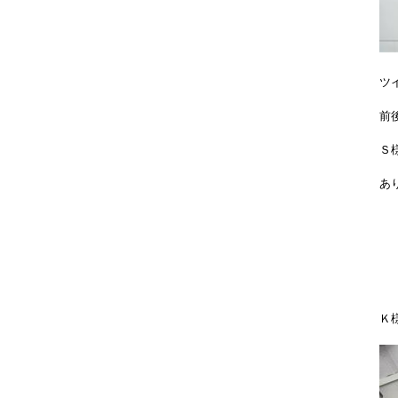
ツ
前
Ｓ
あ
Ｋ様