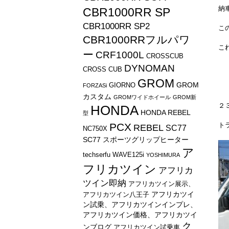
納
CBR1000RR SP
CBR1000RR SP2
こ
CBR1000RRフルパワ
こ
ー
CRF1000L
CROSSCUB
DYNOMAN
CROSS CUB
GROM
GROM
GIORNO
FORZASi
カスタム
GROMワイドホイール
GROM新
２
HONDA
HONDA REBEL
型
PCX
ト
REBEL
SC77
NC750X
SC77 スポーツグリップヒーター
ア
techserfu
WAVE125i
YOSHIMURA
フリカツイン
アフリカ
ツイン即納
アフリカツイン展示、
アフリカツイ
アフリカツイン八王子
ン試乗、アフリカツインインプレ、
アフリカツイン価格、アフリカツイ
ク
ンブログ
アフリカツイン試乗車