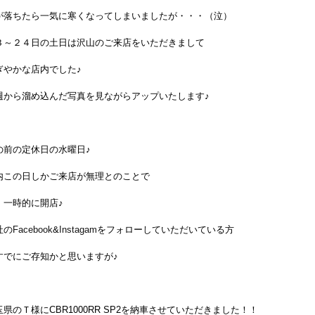
が落ちたら一気に寒くなってしまいましたが・・・（泣）
３～２４日の土日は沢山のご来店をいただきまして
ぎやかな店内でした♪
週から溜め込んだ写真を見ながらアップいたします♪
の前の定休日の水曜日♪
内この日しかご来店が無理とのことで
、一時的に開店♪
社の
Facebook
&
Instagam
をフォローしていただいている方
すでにご存知かと思いますが♪
玉県のＴ様にCBR1000RR SP2を納車させていただきました！！