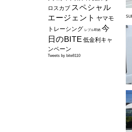
スペシャル
ロスカブ
エージェント
S
ヤマモ
今
トレーシング
レブル即納
日のBITE
低金利キャ
ンペーン
Tweets by bite8110