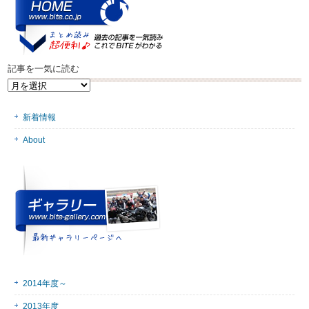
記事を一気に読む
記
事
を
新着情報
一
気
About
に
読
む
2014年度～
2013年度