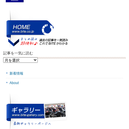
記事を一気に読む
記
事
を
新着情報
一
気
About
に
読
む