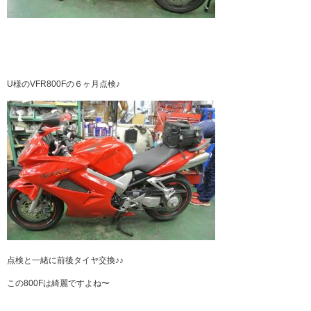
U様のVFR800Fの６ヶ月点検♪
点検と一緒に前後タイヤ交換♪♪
この800Fは綺麗ですよね〜