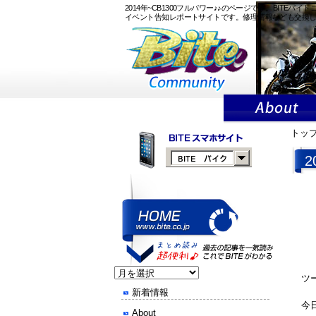
2014年~CB1300フルパワー♪♪のページです。BI
イベント告知レポートサイトです。修理情報なども交換
トッ
2
ツ
新着情報
今
About