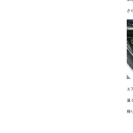
さ
エ
遠
帰