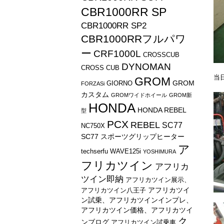
CBR1000RR SP
CBR1000RR SP2
CBR1000RRフルパワ
ー
CRF1000L
CROSSCUB
DYNOMAN
CROSS CUB
当
GROM
GROM
GIORNO
FORZASi
カスタム
GROMワイドホイール
GROM新
HONDA
HONDA REBEL
型
PCX
REBEL
SC77
NC750X
SC77 スポーツグリップヒーター
ア
techserfu
WAVE125i
YOSHIMURA
フリカツイン
アフリカ
ツイン即納
アフリカツイン展示、
アフリカツイ
アフリカツイン八王子
ン試乗、アフリカツインインプレ、
アフリカツイン価格、アフリカツイ
ク
ンブログ
アフリカツイン試乗車