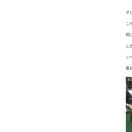
そ
こ
同じ
し
シ
変