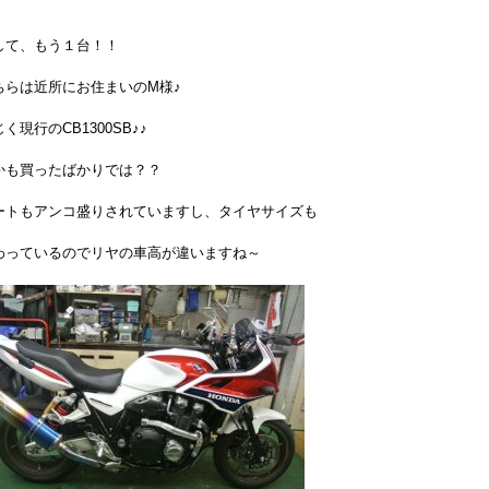
して、もう１台！！
ちらは近所にお住まいのM様♪
く現行のCB1300SB♪♪
かも買ったばかりでは？？
ートもアンコ盛りされていますし、タイヤサイズも
わっているのでリヤの車高が違いますね～