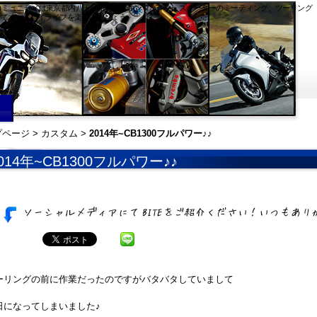
TEバイトコミュニティは東京都内八王子市付近のホンダバイク・スクーターのミーティング、ツーリング
してオートバイライフを楽しみましょう。
プページ
>
カスタム
>
2014年~CB1300フルパワー♪♪
014年~CB1300フルパワー♪♪
ーリングの前に作業だったのですがバタバタしていまして
日になってしまいました♪