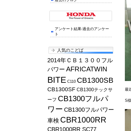
アンケート結果-過去のアンケー
ト
人気のこどば
2014年ＣＢ１３００フル
AFRICATWIN
パワー
BITE
CB1300SB
C110
CB1300SF
CB1300テックサ
最
CB1300フルパ
ーフ
S
ワー
CB1300フルパワー
CBR1000RR
車検
CBR1000RR SC77