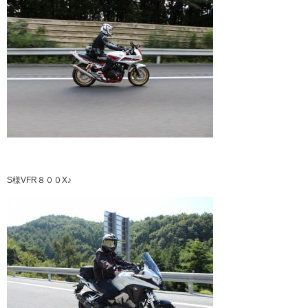
S様VFR８００X♪