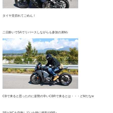
タイヤ見切れてごめん！
二日酔いでSAでリバースしながらも参加の弟M♪
CBで来ると思ったのに姿勢の辛いCBRで来るとは・・・どMだなw
SPとNCを交換していた時に撮影のF様♪