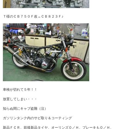
Ｔ様のＣＢ７５０Ｆ改→ＣＢ８２３Ｆ♪
車検が切れて５年！！
放置してしまい・・・
知らぬ間にキャブ盗難（泣）
ガソリンタンク内のサビ取り＆コーティング
新品ＦＣＲ、前後新品タイヤ、オーリンズＯ／Ｈ、ブレーキもＯ／Ｈ、