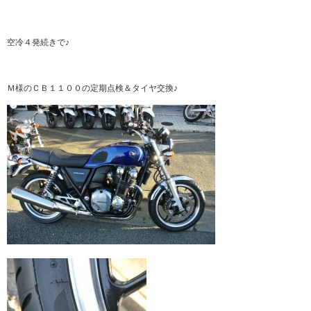
空冷４発続きで♪
Ｍ様のＣＢ１１００の定期点検＆タイヤ交換♪