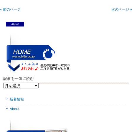
« 前のページ
次のページ »
記事を一気に読む
記
事
を
新着情報
一
気
About
に
読
む