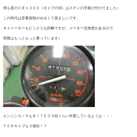
僕も昔のＣＢ１３００（キャブの頃）はステンの手曲げ付けてました♪
この時代は音量規制がゆるくて羨ましいです。
オドメーターもビックリな距離ですが、メーター交換歴があるので
実際はもっともっと乗っています♪
エンジンＯ／ＨもＢＩＴＥで３回くらい作業しているような・・・
ＦＣＲキャブも３個目！？