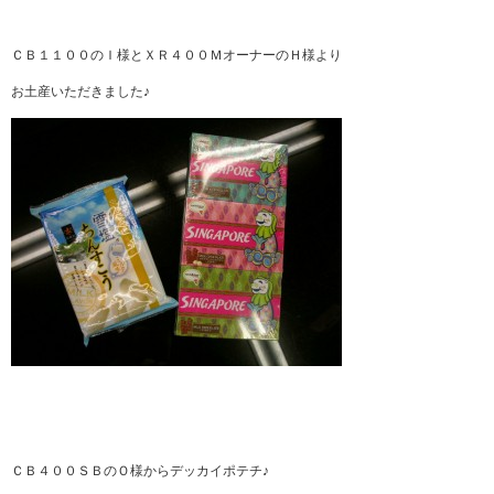
ＣＢ１１００のＩ様とＸＲ４００ＭオーナーのＨ様より
お土産いただきました♪
ＣＢ４００ＳＢのＯ様からデッカイポテチ♪