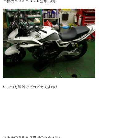
Ｏ様のＣＢ４００ＳＢ定期点検♪
いっつも綺麗でピカピカですね！
坂下氏のＲＥＶＯ修理のため入庫♪