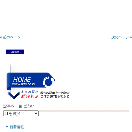
« 前のページ
次のページ »
記事を一気に読む
記
事
を
新着情報
一