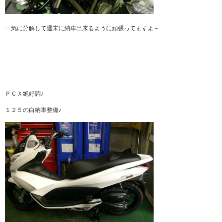
一気に分解して週末に納車出来るように頑張ってますよ～
ＰＣＸ絶好調♪
１２５の白納車整備♪