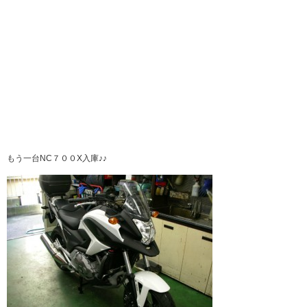
もう一台NC７００X入庫♪♪