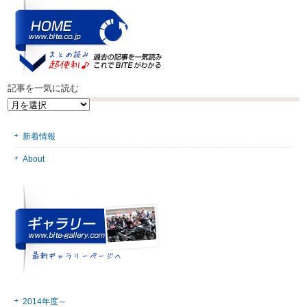
記事を一気に読む
記
事
を
新着情報
一
気
About
に
読
む
2014年度～